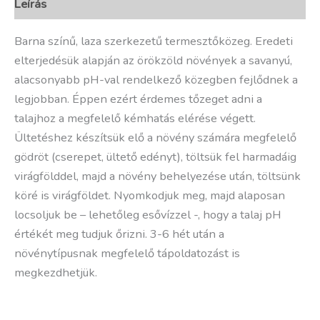
Leírás
Barna színű, laza szerkezetű termesztőközeg. Eredeti
elterjedésük alapján az örökzöld növények a savanyú,
alacsonyabb pH-val rendelkező közegben fejlődnek a
legjobban. Éppen ezért érdemes tőzeget adni a
talajhoz a megfelelő kémhatás elérése végett.
Ültetéshez készítsük elő a növény számára megfelelő
gödröt (cserepet, ültető edényt), töltsük fel harmadáig
virágfölddel, majd a növény behelyezése után, töltsünk
köré is virágföldet. Nyomkodjuk meg, majd alaposan
locsoljuk be – lehetőleg esővízzel -, hogy a talaj pH
értékét meg tudjuk őrizni. 3-6 hét után a
növénytípusnak megfelelő tápoldatozást is
megkezdhetjük.