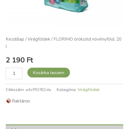
Kezdőlap
/
Virágföldek
/ FLORIMO örökzöld növényföld, 20
l
2 190
Ft
Kosárba teszem
Cikkszám:
a4cfff2f82da
Kategória:
Virágföldek
Raktáron