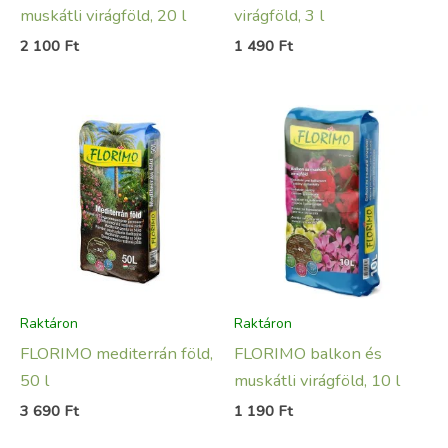
muskátli virágföld, 20 l
virágföld, 3 l
2 100
Ft
1 490
Ft
Raktáron
Raktáron
FLORIMO mediterrán föld,
FLORIMO balkon és
50 l
muskátli virágföld, 10 l
3 690
Ft
1 190
Ft