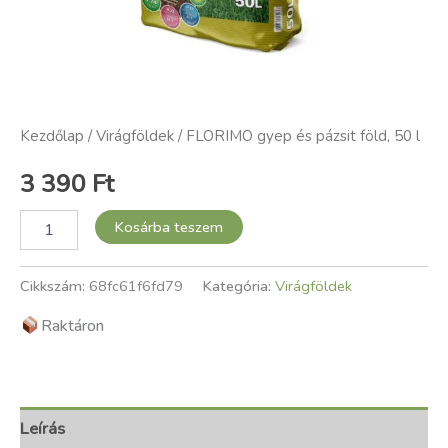
Kezdőlap
/
Virágföldek
/ FLORIMO gyep és pázsit föld, 50 l
3 390
Ft
Kosárba teszem
Cikkszám:
68fc61f6fd79
Kategória:
Virágföldek
Raktáron
Leírás