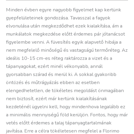
Minden évben egyre nagyobb figyelmet kap kertünk
gyepfelületeinek gondozása. Tavasszal a fagyok
elvonulása után megkezdődhet ezek kialakítása, ám a
munkálatok megkezdése előtt érdemes pár jótanácsot
figyelembe venni. A füvesítés egyik alapvető hibája a
nem megfelelő minőségű és vastagságú termőréteg. Az
ideális 10-15 cm-es réteg raktározza a vizet és a
tápanyagokat, ezért minél vékonyabb, annál
gyorsabban szárad és merül ki. A sokkal gyakoribb
öntözés és műtrágyázás ebben az esetben
elengedhetetlen, de tökéletes megoldást önmagában
nem biztosít, ezért már kertünk kialakításának
kezdeténél ügyelni kell, hogy mindenhova legalább ez
a minimális mennyiségű föld kerüljön. Fontos, hogy már
vetés előtt érdemes a talaj tápanyagtartalmának
javítása. Erre a célra tökéletesen megfelel a Florimo