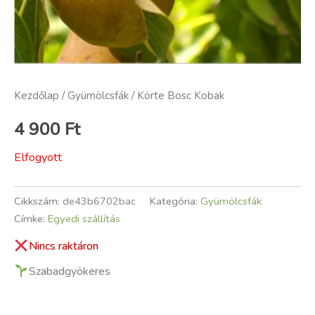
Kezdőlap
/
Gyümölcsfák
/ Körte Bosc Kobak
4 900
Ft
Elfogyott
Cikkszám:
de43b6702bac
Kategória:
Gyümölcsfák
Címke:
Egyedi szállítás
Nincs raktáron
Szabadgyökeres