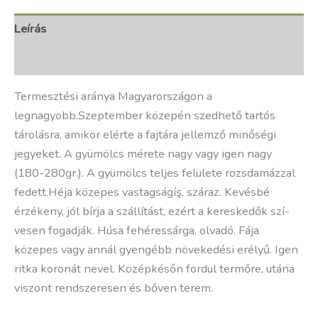
Leírás
További információk
Termesztési aránya Magyarországon a
legnagyobb.Szeptember közepén szedhető tartós
tárolásra, amikor elérte a fajtára jellemző minőségi
jegyeket. A gyümölcs mérete nagy vagy igen nagy
(180-280gr.). A gyümölcs teljes felülete rozsdamázzal
fedett.Héja közepes vastagságíş, száraz. Kevésbé
érzékeny, jól bí­rja a szállí­tást, ezért a kereskedők szí­
vesen fogadják. Húsa fehéressárga, olvadó. Fája
közepes vagy annál gyengébb növekedési erélyű. Igen
ritka koronát nevel. Középkésőn fordul termőre, utána
viszont rendszeresen és bőven terem.