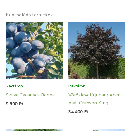
Kapcsolódó termékek
Raktáron
Raktáron
Szilva Cacansca Rodna
Vöröslevelű juhar / Acer
plat. Crimson King
9 900
Ft
34 400
Ft