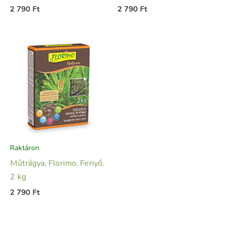
2 790
Ft
2 790
Ft
Raktáron
Műtrágya, Florimo, Fenyő,
2 kg
2 790
Ft