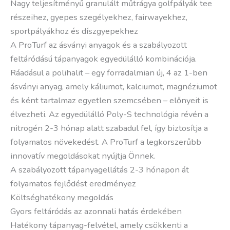
Nagy teljesítményű granulált műtrágya golfpályák tee
részeihez, gyepes szegélyekhez, fairwayekhez,
sportpályákhoz és díszgyepekhez
A ProTurf az ásványi anyagok és a szabályozott
feltáródású tápanyagok egyedülálló kombinációja.
Ráadásul a polihalit – egy forradalmian új, 4 az 1-ben
ásványi anyag, amely káliumot, kalciumot, magnéziumot
és ként tartalmaz egyetlen szemcsében – előnyeit is
élvezheti. Az egyedülálló Poly-S technológia révén a
nitrogén 2-3 hónap alatt szabadul fel, így biztosítja a
folyamatos növekedést. A ProTurf a legkorszerűbb
innovatív megoldásokat nyújtja Önnek.
A szabályozott tápanyagellátás 2-3 hónapon át
folyamatos fejlődést eredményez
Költséghatékony megoldás
Gyors feltáródás az azonnali hatás érdekében
Hatékony tápanyag-felvétel, amely csökkenti a