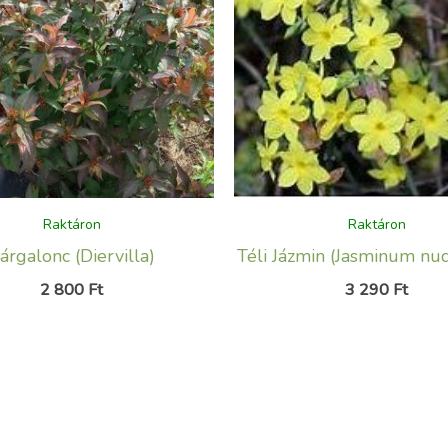
Raktáron
Raktáron
árgalonc (Diervilla)
Téli Jázmin (Jasminum nu
2 800
Ft
3 290
Ft