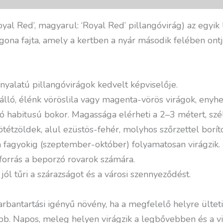
oyal Red’, magyarul: ‘Royal Red’ pillangóvirág) az egyi
rgona fajta, amely a kertben a nyár második felében ontja
árnyalatú pillangóvirágok kedvelt képviselője.
ló, élénk vöröslila vagy magenta-vörös virágok, enyhe 
ó habitusú bokor. Magassága elérheti a 2–3 métert, szé
tétzöldek, alul ezüstös-fehér, molyhos szőrzettel boríto
 a fagyokig (szeptember-október) folyamatosan virágzik.
rforrás a beporzó rovarok számára.
 jól tűri a szárazságot és a városi szennyeződést.
arbantartási igényű növény, ha a megfelelő helyre ülteti
bb. Napos, meleg helyen virágzik a legbővebben és a virá