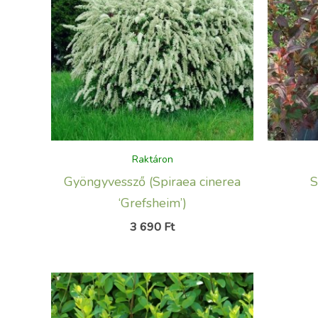
Raktáron
Gyöngyvessző (Spiraea cinerea
S
‘Grefsheim’)
3 690
Ft