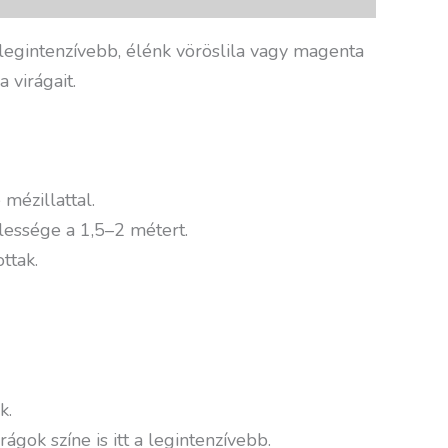
k legintenzívebb, élénk vöröslila vagy magenta
 virágait.
mézillattal.
lessége a 1,5–2 métert.
ttak.
k.
gok színe is itt a legintenzívebb.