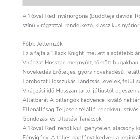
A ‘Royal Red’ nyáriorgona (Buddleja davidii ‘R
színű virágzattal rendelkező, klasszikus nyário
Főbb Jellemzők
Ez a fajta a ‘Black Knight’ mellett a sötétebb 
Virágzat Hosszan megnyúlt, tömött bugákban ál
Növekedés Erőteljes, gyors növekedésű, feláll
Lombozat Hosszúkás, lándzsás levelek, felül sö
Virágzási idő Hosszan tartó, júliustól egészen
Állatbarát A pillangók kedvence, kiváló nektá
Ellenállóság Teljesen télálló, rendkívül szívós,
Gondozási és Ültetési Tanácsok
A ‘Royal Red’ rendkívül igénytelen, alacsony k
Fényigény: A teljes napfényt kedveli a leginká