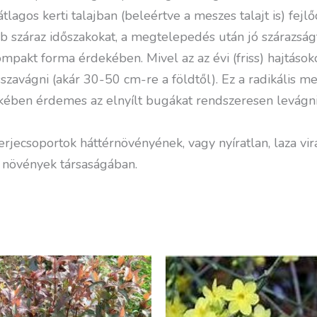
tlagos kerti talajban (beleértve a meszes talajt is) fejl
ebb száraz időszakokat, a megtelepedés után jó szárazság
mpakt forma érdekében. Mivel az az évi (friss) hajtásoko
zavágni (akár 30-50 cm-re a földtől). Ez a radikális met
ekében érdemes az elnyílt bugákat rendszeresen levágni
erjecsoportok háttérnövényének, vagy nyíratlan, laza vir
 növények társaságában.