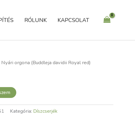
Royal
red)
mennyiség
PÍTÉS
RÓLUNK
KAPCSOLAT
 Nyári orgona (Buddleja davidii Royal red)
eszem
51
Kategória:
Díszcserjék