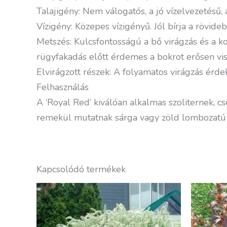
Talajigény: Nem válogatós, a jó vízelvezetésű, á
Vízigény: Közepes vízigényű. Jól bírja a rövid
Metszés: Kulcsfontosságú a bő virágzás és a ko
rügyfakadás előtt érdemes a bokrot erősen viss
Elvirágzott részek: A folyamatos virágzás érd
Felhasználás
A ‘Royal Red’ kiválóan alkalmas szoliternek, cs
remekül mutatnak sárga vagy zöld lombozatú
Kapcsolódó termékek