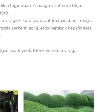
ődik a legjobban. A pangó vizet nem bírja.
tűrő.
n virágzik, kora tavasszal (márciusban), még a
szés serkenti az új, erős hajtások képződését.
.
ágzó sövénynek. Élénk vöröslila virágai