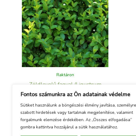
Raktáron
Zöldlevelű fagyal (Ligustrum
ovalifolium)
Fontos számunkra az Ön adatainak védelme
1 290
Ft
Sütiket használunk a böngészési élmény javítása, személyr
szabott hirdetések vagy tartalmak megjelenítése, valamint
forgalmunk elemzése érdekében. Az „Összes elfogadása”
gombra kattintva hozzájárul a sütik használatához.