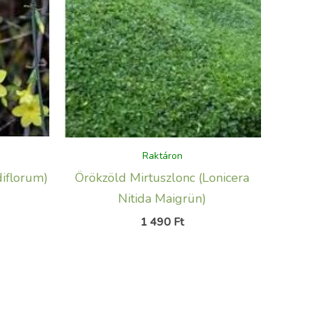
Raktáron
diflorum)
Örökzöld Mirtuszlonc (Lonicera
Nitida Maigrün)
1 490
Ft