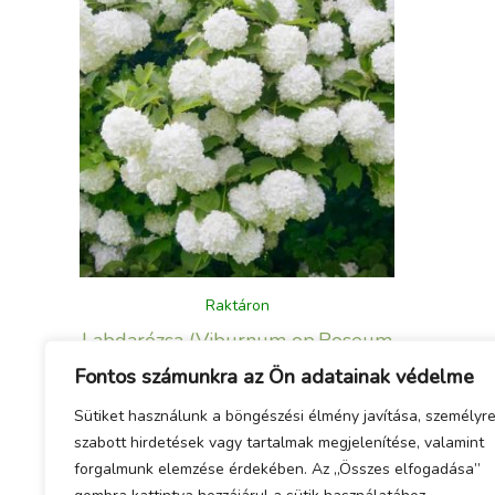
Raktáron
Labdarózsa (Viburnum op.Roseum
Compacta)
Fontos számunkra az Ön adatainak védelme
3 400
Ft
Sütiket használunk a böngészési élmény javítása, személyr
szabott hirdetések vagy tartalmak megjelenítése, valamint
forgalmunk elemzése érdekében. Az „Összes elfogadása”