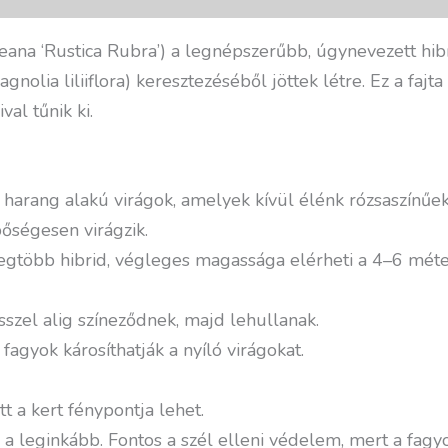
eana ‘Rustica Rubra’) a legnépszerűbb, úgynevezett hibri
nolia liliiflora) keresztezéséből jöttek létre. Ez a fajta
val tűnik ki.
arang alakú virágok, amelyek kívül élénk rózsaszínűek 
bőségesen virágzik.
gtöbb hibrid, végleges magassága elérheti a 4–6 méter
sszel alig színeződnek, majd lehullanak.
 fagyok károsíthatják a nyíló virágokat.
 a kert fénypontja lehet.
 a leginkább. Fontos a szél elleni védelem, mert a fagyo