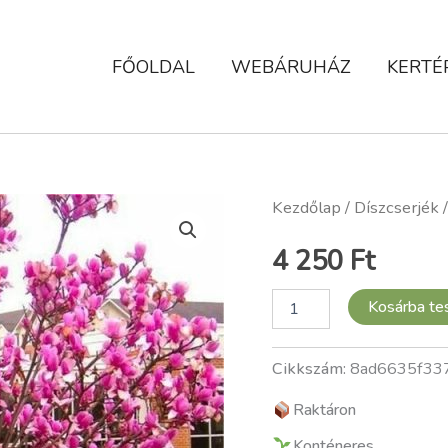
FŐOLDAL
WEBÁRUHÁZ
KERTÉ
Liliomfa
Kezdőlap
/
Díszcserjék
/
(Magnolia
rustica
4 250
Ft
rubra)
mennyiség
Kosárba t
Cikkszám:
8ad6635f33
Raktáron
Konténeres