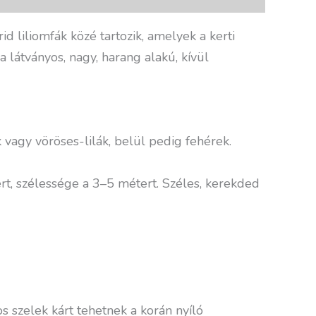
d liliomfák közé tartozik, amelyek a kerti
 a látványos, nagy, harang alakú, kívül
vagy vöröses-lilák, belül pedig fehérek.
t, szélessége a 3–5 métert. Széles, kerekded
s szelek kárt tehetnek a korán nyíló