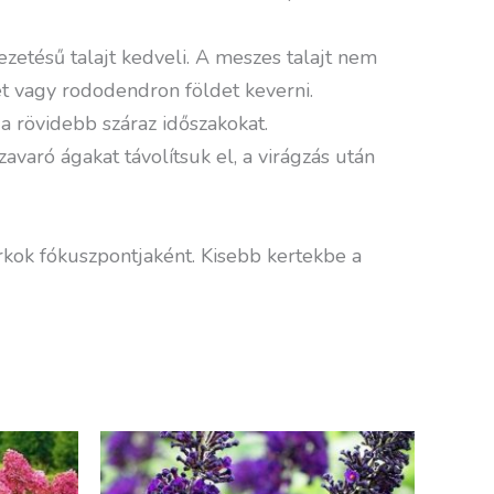
etésű talajt kedveli. A meszes talajt nem
et vagy rododendron földet keverni.
 a rövidebb száraz időszakokat.
avaró ágakat távolítsuk el, a virágzás után
rkok fókuszpontjaként. Kisebb kertekbe a