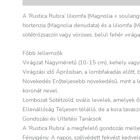
A ‘Rustica Rubra’ liliomfa (Magnolia × soulang
hortenzia (Magnolia denudata) és a liliomfa (Mag
sötétrózsaszín vagy vöröses, belül fehér virágai
Főbb Jellemzők
Virágzat Nagyméretű (10-15 cm), kehely vagy h
Virágzási idő Áprilisban, a lombfakadás előtt, 
Növekedés Erőteljesebb növekedésű, mint a le
koronát nevel.
Lombozat Sötétzöld, ovális levelek, amelyek ő
Ellenállóság Teljesen télálló, de a kora tavaszi
Gondozási és Ültetési Tanácsok
A ‘Rustica Rubra’ a megfelelő gondozás mellett
Fényigény: A napos, szélvédett fekvést kedveli