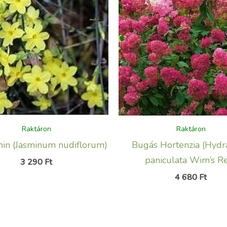
Raktáron
Raktáron
min (Jasminum nudiflorum)
Bugás Hortenzia (Hyd
paniculata Wim’s R
3 290
Ft
4 680
Ft