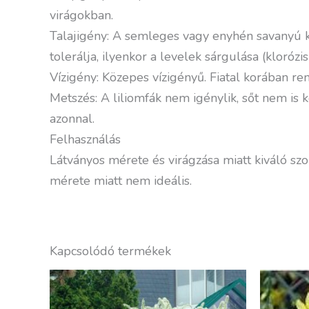
virágokban.
Talajigény: A semleges vagy enyhén savanyú k
tolerálja, ilyenkor a levelek sárgulása (kloró
Vízigény: Közepes vízigényű. Fiatal korában ren
Metszés: A liliomfák nem igénylik, sőt nem is k
azonnal.
Felhasználás
Látványos mérete és virágzása miatt kiváló sz
mérete miatt nem ideális.
Kapcsolódó termékek