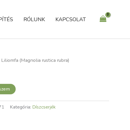
mennyiség
PÍTÉS
RÓLUNK
KAPCSOLAT
 Liliomfa (Magnolia rustica rubra)
eszem
71
Kategória:
Díszcserjék