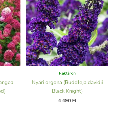
Raktáron
rangea
Nyári orgona (Buddleja davidii
ed)
Black Knight)
4 490
Ft