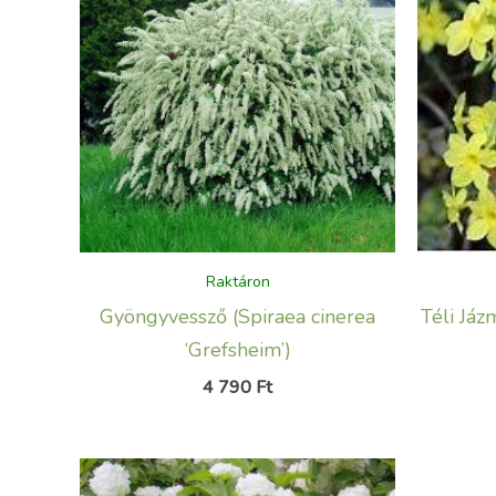
Raktáron
Gyöngyvessző (Spiraea cinerea
Téli Jáz
‘Grefsheim’)
4 790
Ft