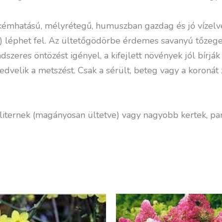
émhatású, mélyrétegű, humuszban gazdag és jó vízelvez
zis) léphet fel. Az ültetőgödörbe érdemes savanyú tőzeg
dszeres öntözést igényel, a kifejlett növények jól bírják
edvelik a metszést. Csak a sérült, beteg vagy a koronát z
oliternek (magányosan ültetve) vagy nagyobb kertek, pa