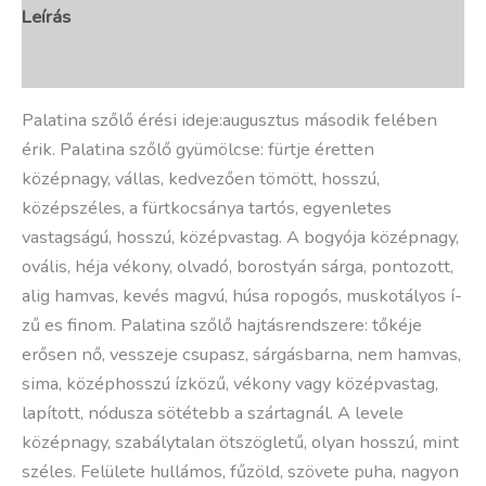
Leírás
További információk
Palatina szőlő érési ideje:augusztus második felében
érik. Palatina szőlő gyümölcse: fürtje éretten
középnagy, vállas, kedvezően tömött, hosszú,
középszéles, a fürtkocsánya tartós, egyenletes
vastagságú, hosszú, középvastag. A bogyója középnagy,
ovális, héja vékony, olvadó, borostyán sárga, pontozott,
alig hamvas, kevés magvú, húsa ropogós, muskotályos í­
zű es finom. Palatina szőlő hajtásrendszere: tőkéje
erősen nő, vesszeje csupasz, sárgásbarna, nem hamvas,
sima, középhosszú í­zközű, vékony vagy középvastag,
lapí­tott, nódusza sötétebb a szártagnál. A levele
középnagy, szabálytalan ötszögletű, olyan hosszú, mint
széles. Felülete hullámos, fűzöld, szövete puha, nagyon