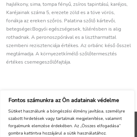
hajlékony, sima, tompa fényű, zsí­ros tapintású, karéjos,
Karéjainak száma 5, erezete zöld es a töve vörös,
fonákja az ereken szőrös. Palatina szőlő kártevői,
betegségei:Bogyói egészségesek, túlérésben is alig
rothadnak. A peronoszpórával es a lisztharmattal
szembeni rezisztenciája értékes. Az orbánc késő ősszel
megtámadja. A környezetkí­mélő szőlőtermesztés
értékes csemegeszőlőfajtája.
Fontos számunkra az Ön adatainak védelme
Sütiket használunk a böngészési élmény javítása, személyre
szabott hirdetések vagy tartalmak megjelenítése, valamint
forgalmunk elemzése érdekében. Az „Összes elfogadása”
Menu
gombra kattintva hozzájárul a sütik használatához.