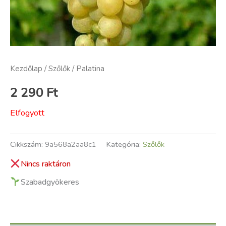
Kezdőlap
/
Szőlők
/ Palatina
2 290
Ft
Elfogyott
Cikkszám:
9a568a2aa8c1
Kategória:
Szőlők
Nincs raktáron
Szabadgyökeres