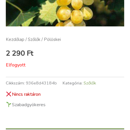
Kezdőlap
/
Szőlők
/ Pölöskei
2 290
Ft
Elfogyott
Cikkszám:
936e8d43184b
Kategória:
Szőlők
Nincs raktáron
Szabadgyökeres