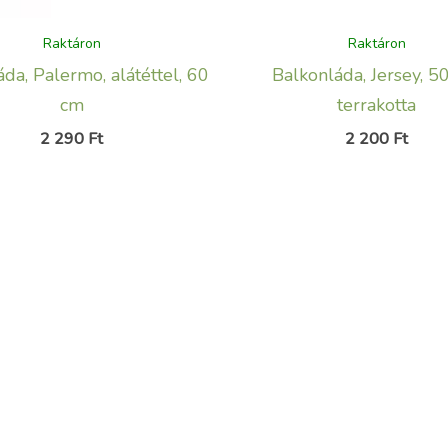
Raktáron
Raktáron
da, Palermo, alátéttel, 60
Balkonláda, Jersey, 5
cm
terrakotta
2 290
Ft
2 200
Ft