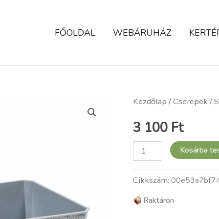
FŐOLDAL
WEBÁRUHÁZ
KERTÉ
Saga,
Kezdőlap
/
Cserepek
/ S
textil
oldal,
3 100
Ft
285
x285
mennyiség
Kosárba t
Cikkszám:
00e53a7bf7
Raktáron