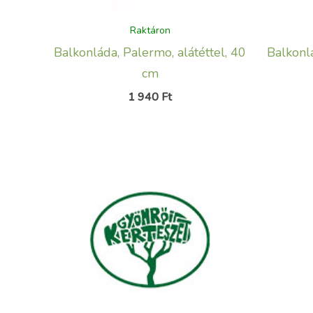
Raktáron
Balkonláda, Palermo, alátéttel, 40
Balkonlá
cm
1 940
Ft