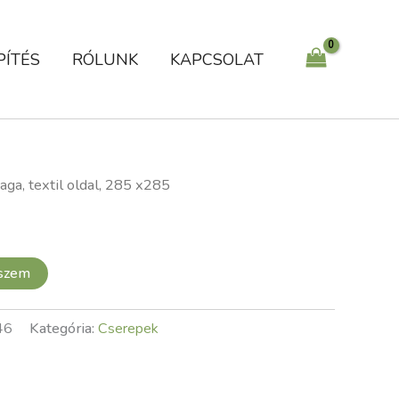
x285
mennyiség
PÍTÉS
RÓLUNK
KAPCSOLAT
aga, textil oldal, 285 x285
eszem
46
Kategória:
Cserepek