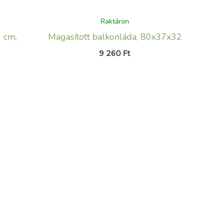
Raktáron
0 cm,
Magasított balkonláda, 80x37x32
9 260
Ft