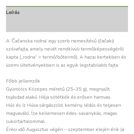
Leírás
További információk
A ‘Čačanska rodna’ egy szerb nemesítésű (čačaki)
szilvafajta, amely nevét rendkívüli termőképességéről
kapta („rodna” = termő/bőtermő). A hazai kertekben és
üzemi ültetvényekben is az egyik legstabilabb fajta.
Főbb jellemzők
Gyümölcs Közepes méretű (25–35 g), megnyúlt
tojásdad alakú. Héja sötétkék és erősen hamvas.
Hús és íz Húsa sárgászöld, kemény, lédús és teljesen
magvaváló. Íze kellemesen édes-savanykás, magas
cukortartalommal.
Érési idő Augusztus végén – szeptember elején érik (a