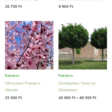
26 700
Ft
9 900
Ft
Ártartom
43
900 Ft
-
49
300 Ft
Raktáron
Raktáron
Vérszilva / Prunus c.
Gömbjuhar / Acer pl.
Woodii
Globosum
33 500
Ft
43 900
Ft
–
49 300
Ft