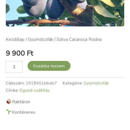
Kezdőlap
/
Gyümölcsfák
/ Szilva Cacansca Rodna
9 900
Ft
Kosárba teszem
Cikkszám:
1918451bbab7
Kategória:
Gyümölcsfák
Címke:
Egyedi szállítás
Raktáron
Konténeres