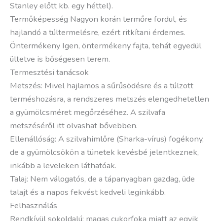
Stanley előtt kb. egy héttel).
Termőképesség Nagyon korán termőre fordul, és
hajlandó a túltermelésre, ezért ritkítani érdemes.
Öntermékeny Igen, öntermékeny fajta, tehát egyedül
ültetve is bőségesen terem.
Termesztési tanácsok
Metszés: Mivel hajlamos a sűrűsödésre és a túlzott
terméshozásra, a rendszeres metszés elengedhetetlen
a gyümölcsméret megőrzéséhez. A szilvafa
metszéséről itt olvashat bővebben.
Ellenállóság: A szilvahimlőre (Sharka-vírus) fogékony,
de a gyümölcsökön a tünetek kevésbé jelentkeznek,
inkább a leveleken láthatóak.
Talaj: Nem válogatós, de a tápanyagban gazdag, üde
talajt és a napos fekvést kedveli leginkább.
Felhasználás
Rendkívül sokoldalú: magas cukorfoka miatt az egyik