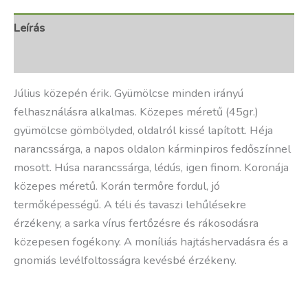
Leírás
További információk
Július közepén érik. Gyümölcse minden irányú
felhasználásra alkalmas. Közepes méretű (45gr.)
gyümölcse gömbölyded, oldalról kissé lapí­tott. Héja
narancssárga, a napos oldalon kárminpiros fedőszí­nnel
mosott. Húsa narancssárga, lédús, igen finom. Koronája
közepes méretű. Korán termőre fordul, jó
termőképességű. A téli és tavaszi lehűlésekre
érzékeny, a sarka ví­rus fertőzésre és rákosodásra
közepesen fogékony. A moní­liás hajtáshervadásra és a
gnomiás levélfoltosságra kevésbé érzékeny.