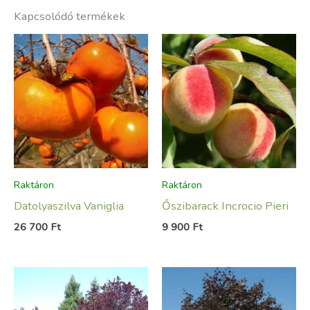
Kapcsolódó termékek
Raktáron
Raktáron
Datolyaszilva Vaniglia
Őszibarack Incrocio Pieri
26 700
Ft
9 900
Ft