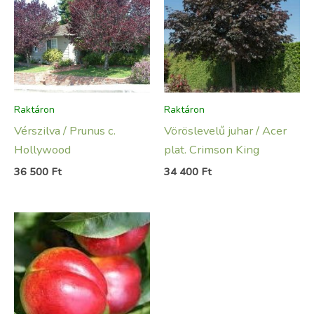
Raktáron
Raktáron
Vérszilva / Prunus c.
Vöröslevelű juhar / Acer
Hollywood
plat. Crimson King
36 500
Ft
34 400
Ft