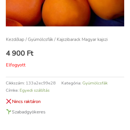
Kezdőlap
/
Gyümölcsfák
/ Kajszibarack Magyar kajszi
4 900
Ft
Elfogyott
Cikkszám:
133a2ec99e28
Kategória:
Gyümölcsfák
Címke:
Egyedi szállítás
Nincs raktáron
Szabadgyökeres