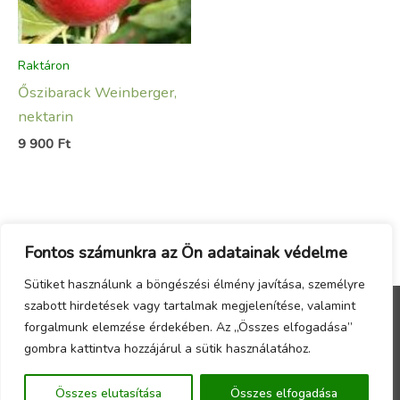
Raktáron
Őszibarack Weinberger,
nektarin
9 900
Ft
Fontos számunkra az Ön adatainak védelme
Sütiket használunk a böngészési élmény javítása, személyre
szabott hirdetések vagy tartalmak megjelenítése, valamint
forgalmunk elemzése érdekében. Az „Összes elfogadása”
Menu
gombra kattintva hozzájárul a sütik használatához.
Copyright © 2026 - Örökzöld Faiskola Webáruház -
Összes elutasítása
Összes elfogadása
Készítette a
CsabaInformatika.NET