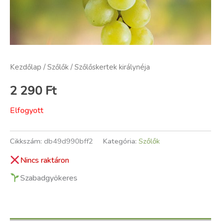
Kezdőlap
/
Szőlők
/ Szőlőskertek királynéja
2 290
Ft
Elfogyott
Cikkszám:
db49d990bff2
Kategória:
Szőlők
Nincs raktáron
Szabadgyökeres