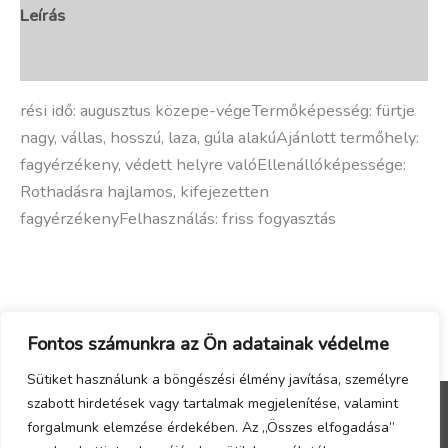
Leírás
További információk
rési idő: augusztus közepe-végeTermőképesség: fürtje
nagy, vállas, hosszú, laza, gúla alakúAjánlott termőhely:
fagyérzékeny, védett helyre valóEllenállóképessége:
Rothadásra hajlamos, kifejezetten
fagyérzékenyFelhasználás: friss fogyasztás
Fontos számunkra az Ön adatainak védelme
Sütiket használunk a böngészési élmény javítása, személyre
szabott hirdetések vagy tartalmak megjelenítése, valamint
forgalmunk elemzése érdekében. Az „Összes elfogadása”