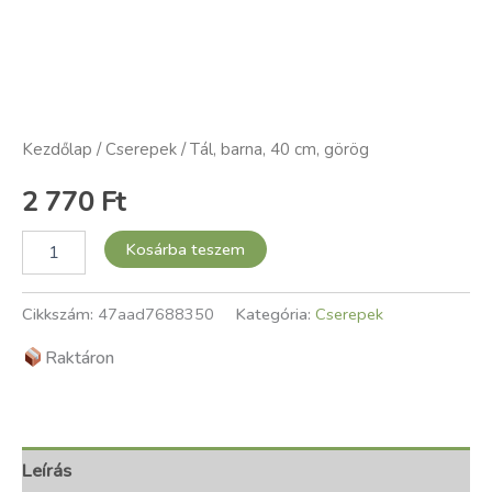
Kezdőlap
/
Cserepek
/ Tál, barna, 40 cm, görög
2 770
Ft
Kosárba teszem
Cikkszám:
47aad7688350
Kategória:
Cserepek
Raktáron
Leírás