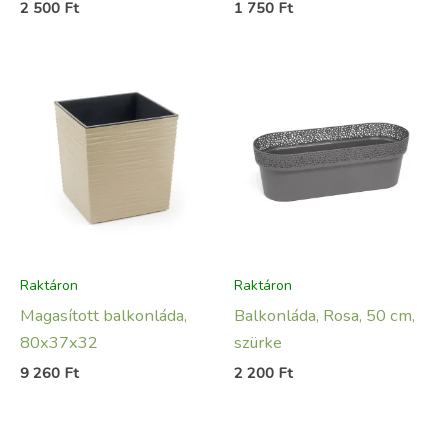
2 500
Ft
1 750
Ft
Raktáron
Raktáron
Magasított balkonláda,
Balkonláda, Rosa, 50 cm,
80x37x32
szürke
9 260
Ft
2 200
Ft