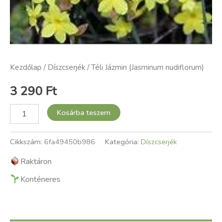
Kezdőlap
/
Díszcserjék
/ Téli Jázmin (Jasminum nudiflorum)
3 290
Ft
Kosárba teszem
Cikkszám:
6fa49450b986
Kategória:
Díszcserjék
Raktáron
Konténeres