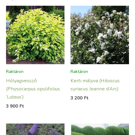
Raktáron
Raktáron
Hólyagvessző
Kerti mályva (Hibiscus
(Physocarpus opulifolius
syriacus Jeanne d’Arc)
‘Luteus’)
3 200
Ft
3 900
Ft