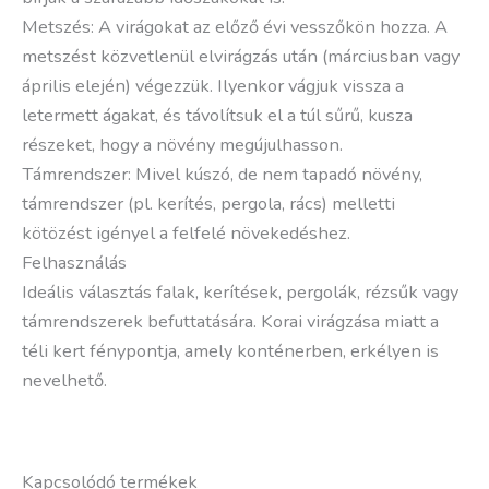
Metszés: A virágokat az előző évi vesszőkön hozza. A
metszést közvetlenül elvirágzás után (márciusban vagy
április elején) végezzük. Ilyenkor vágjuk vissza a
letermett ágakat, és távolítsuk el a túl sűrű, kusza
részeket, hogy a növény megújulhasson.
Támrendszer: Mivel kúszó, de nem tapadó növény,
támrendszer (pl. kerítés, pergola, rács) melletti
kötözést igényel a felfelé növekedéshez.
Felhasználás
Ideális választás falak, kerítések, pergolák, rézsűk vagy
támrendszerek befuttatására. Korai virágzása miatt a
téli kert fénypontja, amely konténerben, erkélyen is
nevelhető.
Kapcsolódó termékek