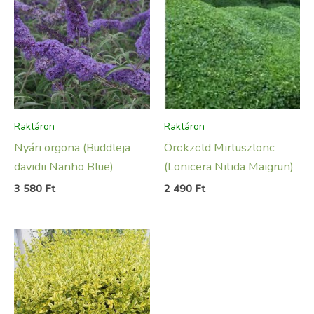
Raktáron
Raktáron
Nyári orgona (Buddleja
Örökzöld Mirtuszlonc
davidii Nanho Blue)
(Lonicera Nitida Maigrün)
3 580
Ft
2 490
Ft