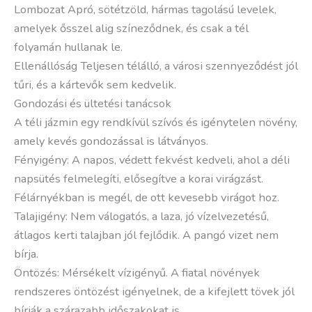
Lombozat Apró, sötétzöld, hármas tagolású levelek,
amelyek ősszel alig színeződnek, és csak a tél
folyamán hullanak le.
Ellenállóság Teljesen télálló, a városi szennyeződést jól
tűri, és a kártevők sem kedvelik.
Gondozási és ültetési tanácsok
A téli jázmin egy rendkívül szívós és igénytelen növény,
amely kevés gondozással is látványos.
Fényigény: A napos, védett fekvést kedveli, ahol a déli
napsütés felmelegíti, elősegítve a korai virágzást.
Félárnyékban is megél, de ott kevesebb virágot hoz.
Talajigény: Nem válogatós, a laza, jó vízelvezetésű,
átlagos kerti talajban jól fejlődik. A pangó vizet nem
bírja.
Öntözés: Mérsékelt vízigényű. A fiatal növények
rendszeres öntözést igényelnek, de a kifejlett tövek jól
bírják a szárazabb időszakokat is.