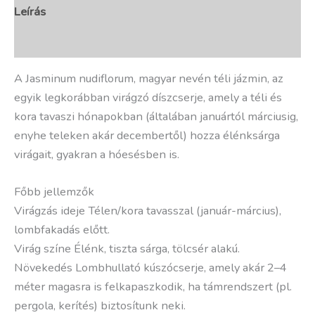
Leírás
További információk
A Jasminum nudiflorum, magyar nevén téli jázmin, az
egyik legkorábban virágzó díszcserje, amely a téli és
kora tavaszi hónapokban (általában januártól márciusig,
enyhe teleken akár decembertől) hozza élénksárga
virágait, gyakran a hóesésben is.
Főbb jellemzők
Virágzás ideje Télen/kora tavasszal (január-március),
lombfakadás előtt.
Virág színe Élénk, tiszta sárga, tölcsér alakú.
Növekedés Lombhullató kúszócserje, amely akár 2–4
méter magasra is felkapaszkodik, ha támrendszert (pl.
pergola, kerítés) biztosítunk neki.