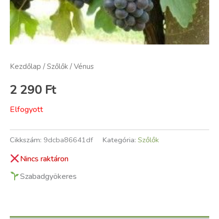
Kezdőlap
/
Szőlők
/ Vénus
2 290
Ft
Elfogyott
Cikkszám:
9dcba86641df
Kategória:
Szőlők
Nincs raktáron
Szabadgyökeres