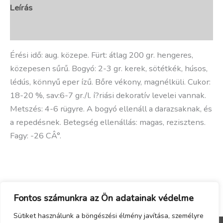
Leírás
További információk
Érési idő: aug. közepe. Fürt: átlag 200 gr. hengeres,
közepesen sűrű. Bogyó: 2-3 gr. kerek, sötétkék, húsos,
lédús, könnyű eper í­zű. Bőre vékony, magnélküli. Cukor:
18-20 %, sav:6-7 gr./l. í?riási dekoratí­v levelei vannak.
Metszés: 4-6 rügyre. A bogyó ellenáll a darazsaknak, és
a repedésnek. Betegség ellenállás: magas, rezisztens.
Fagy: -26 CÂ°.
Fontos számunkra az Ön adatainak védelme
Sütiket használunk a böngészési élmény javítása, személyre