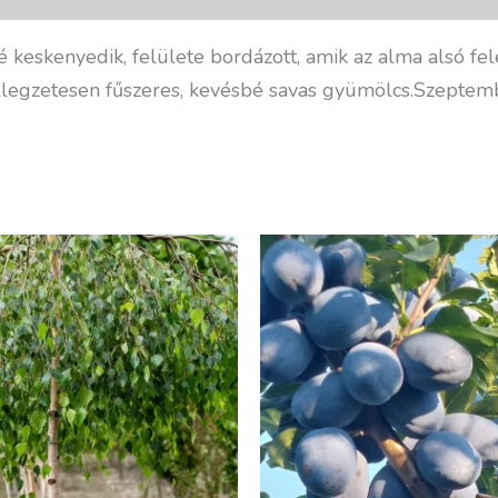
 keskenyedik, felülete bordázott, amik az alma alsó fe
 jellegzetesen fűszeres, kevésbé savas gyümölcs.Szeptem