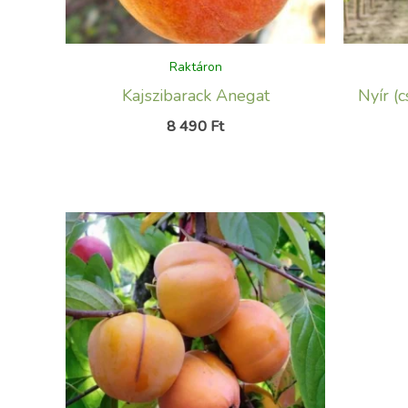
Raktáron
Kajszibarack Anegat
Nyír (
8 490
Ft