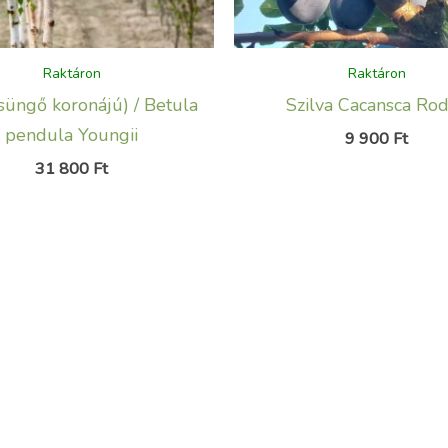
Raktáron
Raktáron
csüngő koronájú) / Betula
Szilva Cacansca Ro
pendula Youngii
9 900
Ft
31 800
Ft