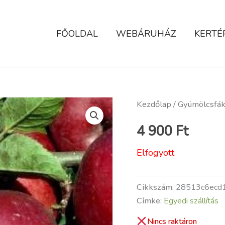
FŐOLDAL
WEBÁRUHÁZ
KERTÉ
Kezdőlap
/
Gyümölcsfá
4 900
Ft
Elfogyott
Cikkszám:
28513c6ecd
Címke:
Egyedi szállítás
Nincs raktáron