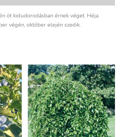
lén öt kidudorodásban érnek véget. Héja
ber végén, október elején szedik.