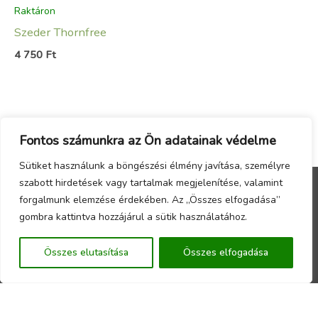
Raktáron
Szeder Thornfree
4 750
Ft
Fontos számunkra az Ön adatainak védelme
Sütiket használunk a böngészési élmény javítása, személyre
szabott hirdetések vagy tartalmak megjelenítése, valamint
forgalmunk elemzése érdekében. Az „Összes elfogadása”
Menu
gombra kattintva hozzájárul a sütik használatához.
Copyright © 2026 - Örökzöld Faiskola Webáruház -
Összes elutasítása
Összes elfogadása
Készítette a
CsabaInformatika.NET