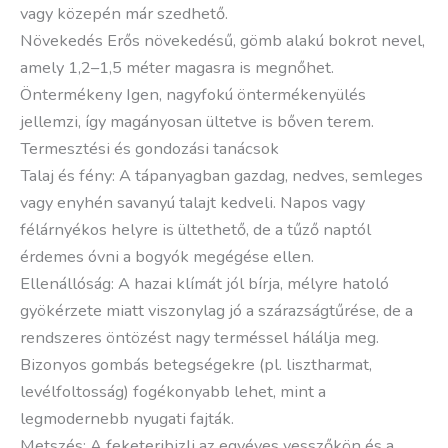
vagy közepén már szedhető.
Növekedés Erős növekedésű, gömb alakú bokrot nevel,
amely 1,2–1,5 méter magasra is megnőhet.
Öntermékeny Igen, nagyfokú öntermékenyülés
jellemzi, így magányosan ültetve is bőven terem.
Termesztési és gondozási tanácsok
Talaj és fény: A tápanyagban gazdag, nedves, semleges
vagy enyhén savanyú talajt kedveli. Napos vagy
félárnyékos helyre is ültethető, de a tűző naptól
érdemes óvni a bogyók megégése ellen.
Ellenállóság: A hazai klímát jól bírja, mélyre hatoló
gyökérzete miatt viszonylag jó a szárazságtűrése, de a
rendszeres öntözést nagy terméssel hálálja meg.
Bizonyos gombás betegségekre (pl. lisztharmat,
levélfoltosság) fogékonyabb lehet, mint a
legmodernebb nyugati fajták.
Metszés: A feketeribizli az egyéves vesszőkön és a