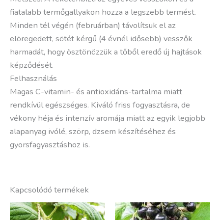
fiatalabb termőgallyakon hozza a legszebb termést.
Minden tél végén (februárban) távolítsuk el az
elöregedett, sötét kérgű (4 évnél idősebb) vesszők
harmadát, hogy ösztönözzük a tőből eredő új hajtások
képződését.
Felhasználás
Magas C-vitamin- és antioxidáns-tartalma miatt
rendkívül egészséges. Kiváló friss fogyasztásra, de
vékony héja és intenzív aromája miatt az egyik legjobb
alapanyag ivólé, szörp, dzsem készítéséhez és
gyorsfagyasztáshoz is.
Kapcsolódó termékek