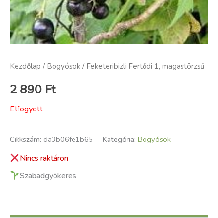
Kezdőlap
/
Bogyósok
/ Feketeribizli Fertődi 1, magastörzsű
2 890
Ft
Elfogyott
Cikkszám:
da3b06fe1b65
Kategória:
Bogyósok
Nincs raktáron
Szabadgyökeres