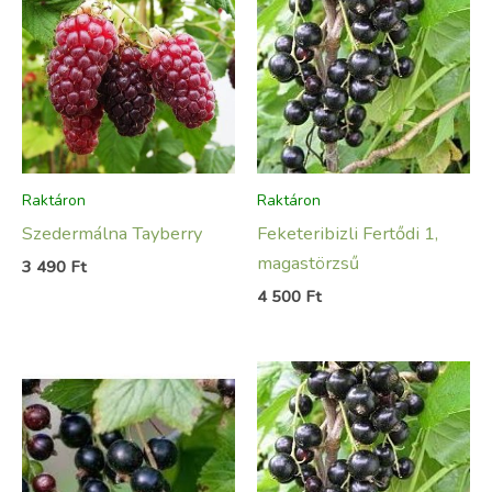
Raktáron
Raktáron
Szedermálna Tayberry
Feketeribizli Fertődi 1,
magastörzsű
3 490
Ft
4 500
Ft