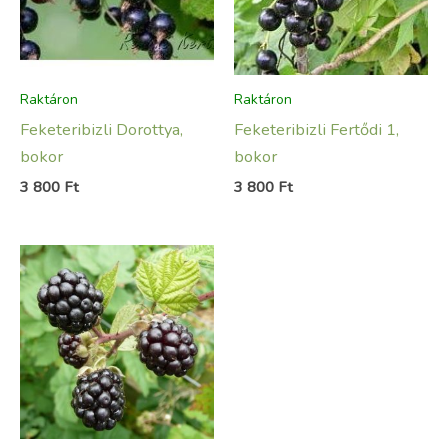
Raktáron
Raktáron
Feketeribizli Dorottya,
Feketeribizli Fertődi 1,
bokor
bokor
3 800
Ft
3 800
Ft