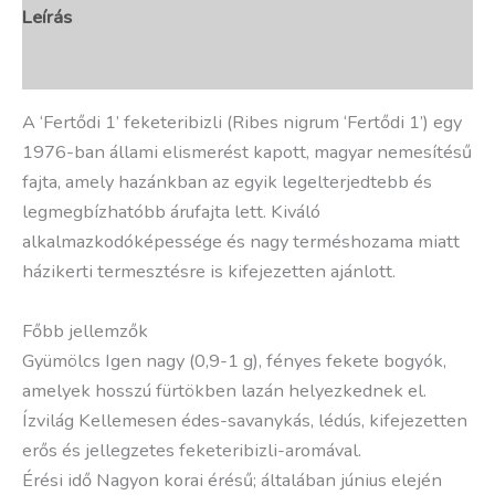
Leírás
További információk
A ‘Fertődi 1’ feketeribizli (Ribes nigrum ‘Fertődi 1’) egy
1976-ban állami elismerést kapott, magyar nemesítésű
fajta, amely hazánkban az egyik legelterjedtebb és
legmegbízhatóbb árufajta lett. Kiváló
alkalmazkodóképessége és nagy terméshozama miatt
házikerti termesztésre is kifejezetten ajánlott.
Főbb jellemzők
Gyümölcs Igen nagy (0,9-1 g), fényes fekete bogyók,
amelyek hosszú fürtökben lazán helyezkednek el.
Ízvilág Kellemesen édes-savanykás, lédús, kifejezetten
erős és jellegzetes feketeribizli-aromával.
Érési idő Nagyon korai érésű; általában június elején