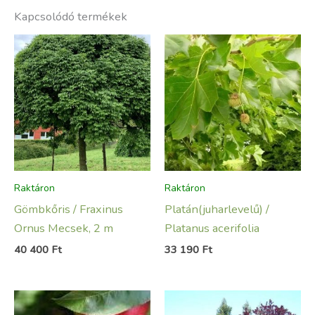
Kapcsolódó termékek
Raktáron
Raktáron
Gömbkőris / Fraxinus
Platán(juharlevelű) /
Ornus Mecsek, 2 m
Platanus acerifolia
40 400
Ft
33 190
Ft