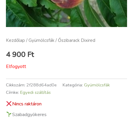
Kezdőlap
/
Gyümölcsfák
/ Őszibarack Dixired
4 900
Ft
Elfogyott
Cikkszám:
2f288d64ad0e
Kategória:
Gyümölcsfák
Címke:
Egyedi szállítás
Nincs raktáron
Szabadgyökeres