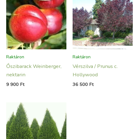
Raktáron
Raktáron
Őszibarack Weinberger,
Vérszilva / Prunus c.
nektarin
Hollywood
9 900
Ft
36 500
Ft