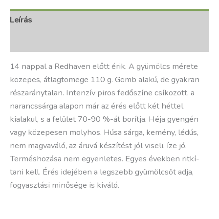
Leírás
További információk
14 nappal a Redhaven előtt érik. A gyümölcs mérete
közepes, átlagtömege 110 g. Gömb alakú, de gyakran
részaránytalan. Intenzí­v piros fedőszí­ne csí­kozott, a
narancssárga alapon már az érés előtt két héttel
kialakul, s a felület 70-90 %-át borí­tja. Héja gyengén
vagy közepesen molyhos. Húsa sárga, kemény, lédús,
nem magvaváló, az áruvá készí­tést jól viseli. íze jó.
Terméshozása nem egyenletes. Egyes években ritkí­
tani kell. Érés idejében a legszebb gyümölcsöt adja,
fogyasztási minősége is kiváló.