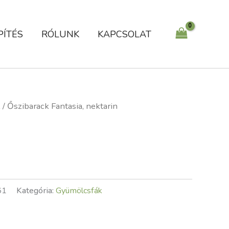
PÍTÉS
RÓLUNK
KAPCSOLAT
k
/ Őszibarack Fantasia, nektarin
61
Kategória:
Gyümölcsfák