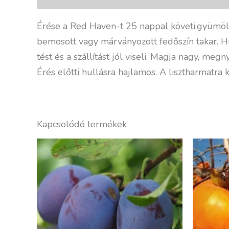
Érése a Red Haven-t 25 nappal követi.gyümölc
bemosott vagy márványozott fedőszí­n takar. Hú
tést és a szállí­tást jól viseli. Magja nagy, me
Érés előtti hullásra hajlamos. A lisztharmatra
Kapcsolódó termékek