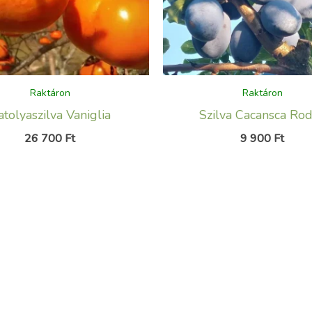
Raktáron
Raktáron
tolyaszilva Vaniglia
Szilva Cacansca Ro
26 700
Ft
9 900
Ft