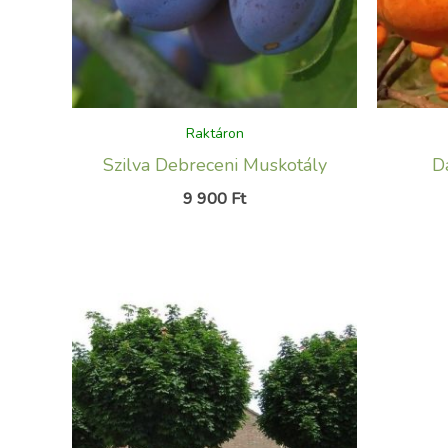
Raktáron
Szilva Debreceni Muskotály
Da
9 900
Ft
Ártartomány:
43
900 Ft
-
49
300 Ft