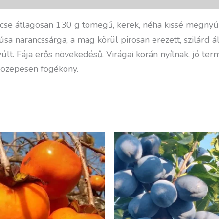
se átlagosan 130 g tömegű, kerek, néha kissé megnyúl
sa narancssárga, a mag körül pirosan erezett, szilárd ál
gnyúlt. Fája erős növekedésű. Virágai korán nyí­lnak, jó t
 közepesen fogékony.