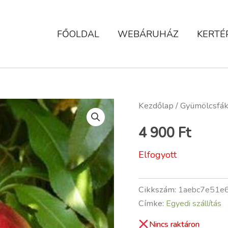
FŐOLDAL
WEBÁRUHÁZ
KERTÉ
Kezdőlap
/
Gyümölcsfá
4 900
Ft
Elfogyott
Cikkszám:
1aebc7e51e
Címke:
Egyedi szállítás
Nincs raktáron