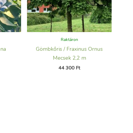
Raktáron
dna
Gömbkőris / Fraxinus Ornus
Mecsek 2,2 m
44 300
Ft