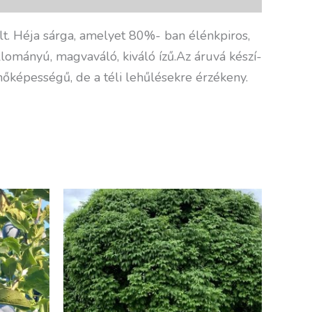
t. Héja sárga, amelyet 80%- ban élénkpiros,
lományú, magvaváló, kiváló í­zű.Az áruvá készí­
ermőképességű, de a téli lehűlésekre érzékeny.