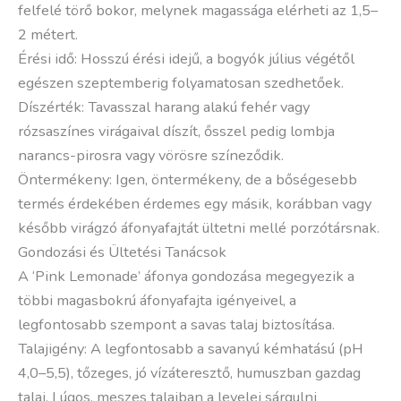
felfelé törő bokor, melynek magassága elérheti az 1,5–
2 métert.
Érési idő: Hosszú érési idejű, a bogyók július végétől
egészen szeptemberig folyamatosan szedhetőek.
Díszérték: Tavasszal harang alakú fehér vagy
rózsaszínes virágaival díszít, ősszel pedig lombja
narancs-pirosra vagy vörösre színeződik.
Öntermékeny: Igen, öntermékeny, de a bőségesebb
termés érdekében érdemes egy másik, korábban vagy
később virágzó áfonyafajtát ültetni mellé porzótársnak.
Gondozási és Ültetési Tanácsok
A ‘Pink Lemonade’ áfonya gondozása megegyezik a
többi magasbokrú áfonyafajta igényeivel, a
legfontosabb szempont a savas talaj biztosítása.
Talajigény: A legfontosabb a savanyú kémhatású (pH
4,0–5,5), tőzeges, jó vízáteresztő, humuszban gazdag
talaj. Lúgos, meszes talajban a levelei sárgulni