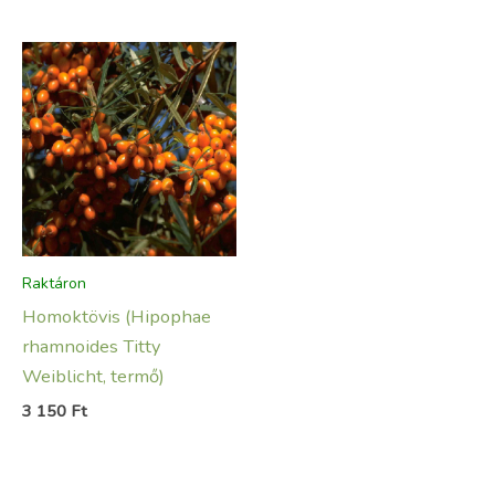
Raktáron
Homoktövis (Hipophae
rhamnoides Titty
Weiblicht, termő)
3 150
Ft