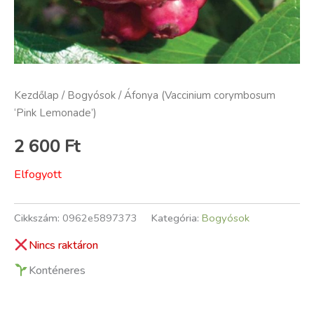
Kezdőlap
/
Bogyósok
/ Áfonya (Vaccinium corymbosum
‘Pink Lemonade’)
2 600
Ft
Elfogyott
Cikkszám:
0962e5897373
Kategória:
Bogyósok
Nincs raktáron
Konténeres