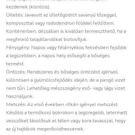
kezdenek (klorózis).
Ültetés: Javasolt az ültetőgödröt savanyú tőzeggel,
komposzttal vagy rododendron földdel feltölteni.
Konténerben, dézsában is kiválóan termeszthető, ha a
megfelelő talajállandókat biztosítjuk.
Fényigény: Napos vagy félárnyékos fekvésben fejlődik
a legszebben, a napos hely elősegíti a bőséges
termést.
Öntözés: Rendszeres és bőséges öntözést igényel,
különösen a gyümölcsfejlődés idején, de a pangó vizet
nem tűri. Lehetőleg mészszegény eső- vagy lágy vizet
használjunk.
Metszés: Az első években ritkán igényel metszést.
Később a termőkorú bokrokon a legöregebb, letermett
vesszőket távolítsuk el télen vagy kora tavasszal, hogy
az új hajtások megerősödhessenek.