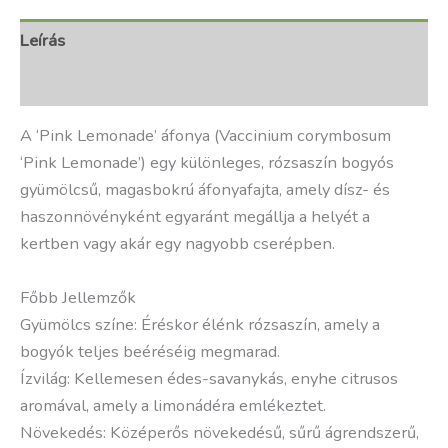
Leírás
További információk
A ‘Pink Lemonade’ áfonya (Vaccinium corymbosum
‘Pink Lemonade’) egy különleges, rózsaszín bogyós
gyümölcsű, magasbokrú áfonyafajta, amely dísz- és
haszonnövényként egyaránt megállja a helyét a
kertben vagy akár egy nagyobb cserépben.
Főbb Jellemzők
Gyümölcs színe: Éréskor élénk rózsaszín, amely a
bogyók teljes beéréséig megmarad.
Ízvilág: Kellemesen édes-savanykás, enyhe citrusos
aromával, amely a limonádéra emlékeztet.
Növekedés: Középerős növekedésű, sűrű ágrendszerű,