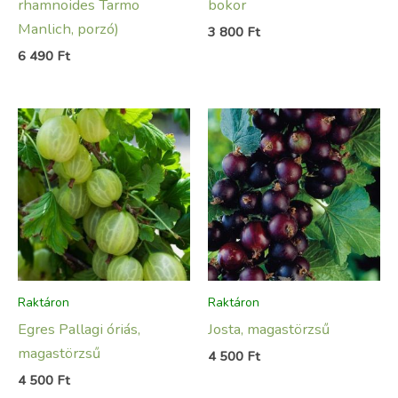
rhamnoides Tarmo
bokor
Manlich, porzó)
3 800
Ft
6 490
Ft
Raktáron
Raktáron
Egres Pallagi óriás,
Josta, magastörzsű
magastörzsű
4 500
Ft
4 500
Ft